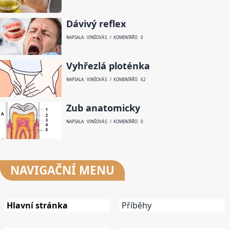
Dávivý reflex
NAPSALA: VINŠOVÁ S. / KOMENTÁŘŮ: 0
Vyhřezlá ploténka
NAPSALA: VINŠOVÁ S. / KOMENTÁŘŮ: 62
Zub anatomicky
NAPSALA: VINŠOVÁ S. / KOMENTÁŘŮ: 0
NAVIGAČNÍ
MENU
Hlavní stránka
Příběhy