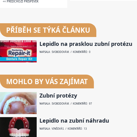
<< PŘEDCHOZÍ PŘÍSPĚVEK
PŘÍBĚH SE TÝKÁ ČLÁNKU
Lepidlo na prasklou zubní protézu
NAPSALA: SVOBODOVÁ M. / KOMENTÁŘŮ: 0
MOHLO BY VÁS ZAJÍMAT
Zubní protézy
NAPSALA: SVOBODOVÁ M. / KOMENTÁŘŮ: 97
Lepidlo na zubní náhradu
NAPSALA: VINŠOVÁ S. / KOMENTÁŘŮ: 13