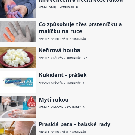
NAPSAL: VINŠ J. / KOMENTÁŘŮ: 36
Co způsobuje třes prsteníčku a
malíčku na ruce
NAPSALA: SVOBODOVÁ M. / KOMENTÁŘŮ: 0
Kefírová houba
NAPSALA: VINŠOVÁ S. / KOMENTÁŘŮ: 127
Kukident - prášek
NAPSALA: VINŠOVÁ S. / KOMENTÁŘŮ: 0
Mytí rukou
NAPSALA: VINŠOVÁ N. / KOMENTÁŘŮ: 0
Prasklá pata - babské rady
NAPSALA: SVOBODOVÁ M. / KOMENTÁŘŮ: 0