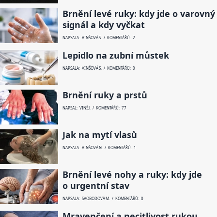
Brnění levé ruky: kdy jde o varovný
signál a kdy vyčkat
NAPSALA: VINŠOVÁ S. / KOMENTÁŘŮ: 2
Lepidlo na zubní můstek
NAPSALA: VINŠOVÁ S. / KOMENTÁŘŮ: 0
Brnění ruky a prstů
NAPSAL: VINŠ J. / KOMENTÁŘŮ: 77
Jak na mytí vlasů
NAPSALA: VINŠOVÁ N. / KOMENTÁŘŮ: 1
Brnění levé nohy a ruky: kdy jde
o urgentní stav
NAPSALA: SVOBODOVÁ M. / KOMENTÁŘŮ: 0
Mravenčení a necitlivost rukou