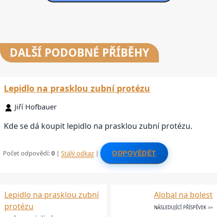
DALŠÍ
PODOBNÉ PŘÍBĚHY
Lepidlo na prasklou zubní protézu
Jiří Hofbauer
Kde se dá koupit lepidlo na prasklou zubní protézu.
Počet odpovědí:
0
|
Stálý odkaz
|
ODPOVĚDĚT
Lepidlo na prasklou zubní
Alobal na bolest
protézu
NÁSLEDUJÍCÍ PŘÍSPĚVEK >>