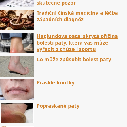
skutečně pozor
Tradiční čínská medicína a léčba
západních diagnóz
Haglundova pata: skrytá příčina
bolestí paty, která vás může
vyřadit z chůze i sportu
Co může způsobit bolest paty
Prasklé koutky
Popraskané paty