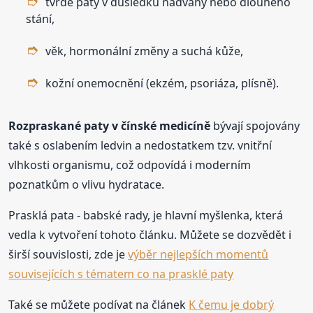
tvrdé paty v důsledku nadváhy nebo dlouhého
stání,
věk, hormonální změny a suchá kůže,
kožní onemocnění (ekzém, psoriáza, plísně).
Rozpraskané paty v čínské medicíně
bývají spojovány
také s oslabením ledvin a nedostatkem tzv. vnitřní
vlhkosti organismu, což odpovídá i moderním
poznatkům o vlivu hydratace.
Prasklá pata - babské rady, je hlavní myšlenka, která
vedla k vytvoření tohoto článku. Můžete se dozvědět i
širší souvislosti, zde je
výběr nejlepších momentů
souvisejících s tématem co na prasklé paty
Také se můžete podívat na článek
K čemu je dobrý