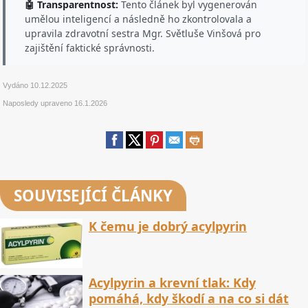
🤖 Transparentnost:
Tento článek byl vygenerován
umělou inteligencí a následně ho zkontrolovala a
upravila zdravotní sestra Mgr. Světluše Vinšová pro
zajištění faktické správnosti.
Vydáno
10.12.2025
Naposledy upraveno
16.1.2026
SOUVISEJÍCÍ ČLÁNKY
K čemu je dobrý acylpyrin
Acylpyrin a krevní tlak: Kdy
pomáhá, kdy škodí a na co si dát