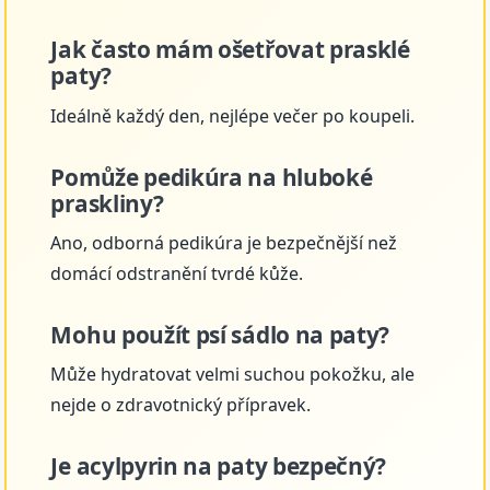
Jak často mám ošetřovat prasklé
paty?
Ideálně každý den, nejlépe večer po koupeli.
Pomůže pedikúra na hluboké
praskliny?
Ano, odborná pedikúra je bezpečnější než
domácí odstranění tvrdé kůže.
Mohu použít psí sádlo na paty?
Může hydratovat velmi suchou pokožku, ale
nejde o zdravotnický přípravek.
Je acylpyrin na paty bezpečný?