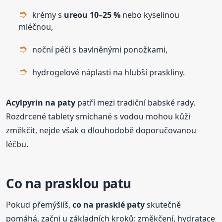
krémy s
ureou 10–25 %
nebo kyselinou
mléčnou,
noční péči s bavlněnými ponožkami,
hydrogelové náplasti na hlubší praskliny.
Acylpyrin na paty
patří mezi tradiční babské rady.
Rozdrcené tablety smíchané s vodou mohou kůži
změkčit, nejde však o dlouhodobě doporučovanou
léčbu.
Co na prasklou patu
Pokud přemýšlíš,
co na prasklé paty
skutečně
pomáhá, začni u základních kroků: změkčení, hydratace