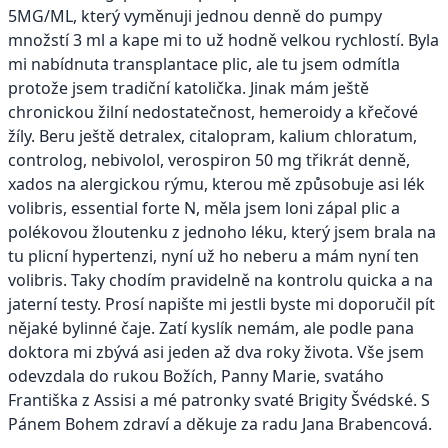
5MG/ML, který vyměnuji jednou denně do pumpy
množstí 3 ml a kape mi to už hodně velkou rychlostí. Byla
mi nabídnuta transplantace plic, ale tu jsem odmítla
protože jsem tradiční katolička. Jinak mám ještě
chronickou žilní nedostatečnost, hemeroidy a křečové
žíly. Beru ještě detralex, citalopram, kalium chloratum,
controlog, nebivolol, verospiron 50 mg třikrát denně,
xados na alergickou rýmu, kterou mě způsobuje asi lék
volibris, essential forte N, měla jsem loni zápal plic a
polékovou žloutenku z jednoho léku, který jsem brala na
tu plicní hypertenzi, nyní už ho neberu a mám nyní ten
volibris. Taky chodím pravidelně na kontrolu quicka a na
jaterní testy. Prosí napište mi jestli byste mi doporučil pít
nějaké bylinné čaje. Zatí kyslík nemám, ale podle pana
doktora mi zbývá asi jeden až dva roky života. Vše jsem
odevzdala do rukou Božích, Panny Marie, svatáho
Františka z Assisi a mé patronky svaté Brigity Švédské. S
Pánem Bohem zdraví a děkuje za radu Jana Brabencová.