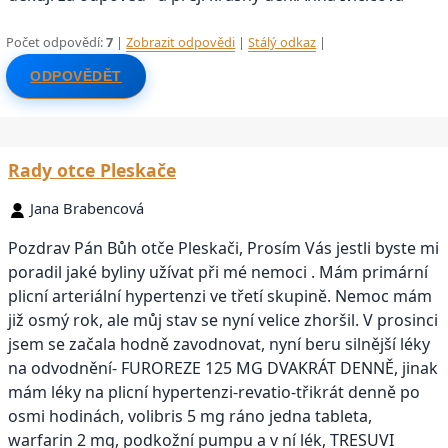
Počet odpovědí:
7
|
Zobrazit odpovědi
|
Stálý odkaz
|
ODPOVĚDĚT
Rady otce Pleskače
Jana Brabencová
Pozdrav Pán Bůh otče Pleskači, Prosím Vás jestli byste mi
poradil jaké byliny užívat při mé nemoci . Mám primární
plicní arteriální hypertenzi ve třetí skupině. Nemoc mám
již osmý rok, ale můj stav se nyní velice zhoršil. V prosinci
jsem se začala hodně zavodnovat, nyní beru silnější léky
na odvodnění- FUROREZE 125 MG DVAKRÁT DENNĚ, jinak
mám léky na plicní hypertenzi-revatio-třikrát denně po
osmi hodinách, volibris 5 mg ráno jedna tableta,
warfarin 2 mg, podkožní pumpu a v ní lék, TRESUVI