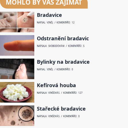
MOHLO BY VÁS ZAJÍMAT
Bradavice
NAPSAL: VINŠ J. / KOMENTÁŘŮ: 12
Odstranění bradavic
NAPSALA: SVOBODOVÁ M. / KOMENTÁŘŮ: 5
Bylinky na bradavice
NAPSAL: VINŠ J. / KOMENTÁŘŮ: 0
Kefírová houba
NAPSALA: VINŠOVÁ S. / KOMENTÁŘŮ: 127
Stařecké bradavice
NAPSALA: VINŠOVÁ S. / KOMENTÁŘŮ: 0