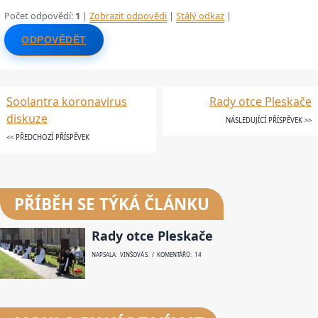
Počet odpovědí:
1
|
Zobrazit odpovědi
|
Stálý odkaz
|
ODPOVĚDĚT
Soolantra koronavirus
Rady otce Pleskače
diskuze
NÁSLEDUJÍCÍ PŘÍSPĚVEK >>
<< PŘEDCHOZÍ PŘÍSPĚVEK
PŘÍBĚH SE TÝKÁ ČLÁNKU
Rady otce Pleskače
NAPSALA: VINŠOVÁ S. / KOMENTÁŘŮ: 14