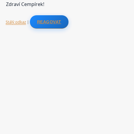
Zdraví Cempírek!
Stálý odkaz
|
REAGOVAT