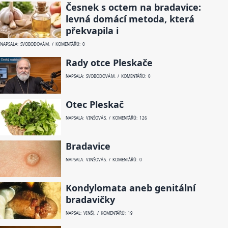
Česnek s octem na bradavice:
levná domácí metoda, která
překvapila i
NAPSALA: SVOBODOVÁ M. / KOMENTÁŘŮ: 0
Rady otce Pleskače
NAPSALA: SVOBODOVÁ M. / KOMENTÁŘŮ: 0
Otec Pleskač
NAPSALA: VINŠOVÁ S. / KOMENTÁŘŮ: 126
Bradavice
NAPSALA: VINŠOVÁ S. / KOMENTÁŘŮ: 0
Kondylomata aneb genitální
bradavičky
NAPSAL: VINŠ J. / KOMENTÁŘŮ: 19