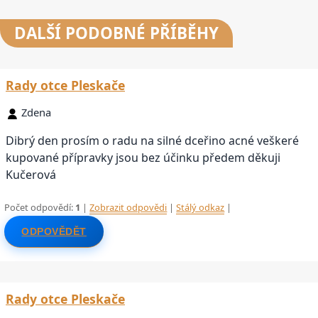
DALŠÍ
PODOBNÉ PŘÍBĚHY
Rady otce Pleskače
Zdena
Dibrý den prosím o radu na silné dceřino acné veškeré
kupované přípravky jsou bez účinku předem děkuji
Kučerová
Počet odpovědí:
1
|
Zobrazit odpovědi
|
Stálý odkaz
|
ODPOVĚDĚT
Rady otce Pleskače