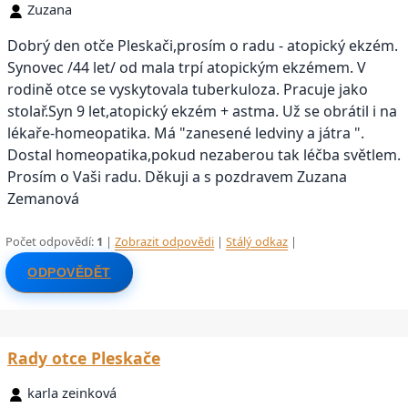
Zuzana
Dobrý den otče Pleskači,prosím o radu - atopický ekzém.
Synovec /44 let/ od mala trpí atopickým ekzémem. V
rodině otce se vyskytovala tuberkuloza. Pracuje jako
stolař.Syn 9 let,atopický ekzém + astma. Už se obrátil i na
lékaře-homeopatika. Má "zanesené ledviny a játra ".
Dostal homeopatika,pokud nezaberou tak léčba světlem.
Prosím o Vaši radu. Děkuji a s pozdravem Zuzana
Zemanová
Počet odpovědí:
1
|
Zobrazit odpovědi
|
Stálý odkaz
|
ODPOVĚDĚT
Rady otce Pleskače
karla zeinková