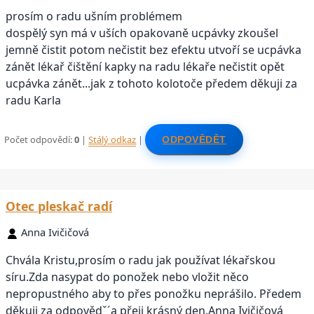
prosím o radu ušním problémem
dospělý syn má v uších opakovaně ucpávky zkoušel
jemně čistit potom nečistit bez efektu utvoří se ucpávka
zánět lékař čištění kapky na radu lékaře nečistit opět
ucpávka zánět...jak z tohoto kolotoče předem děkuji za
radu Karla
Počet odpovědí:
0
|
Stálý odkaz
|
ODPOVĚDĚT
Otec pleskač radí
Anna Ivičičová
Chvála Kristu,prosím o radu jak používat lékařskou
síru.Zda nasypat do ponožek nebo vložit něco
nepropustného aby to přes ponožku neprášilo. Předem
děkuji za odpovědˇ´a přeji krásný den.Anna Ivičičová