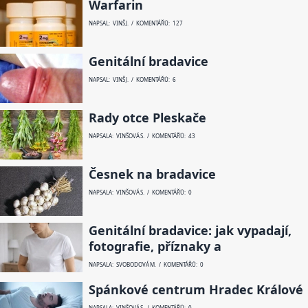
Warfarin
NAPSAL: VINŠ J. / KOMENTÁŘŮ: 127
Genitální bradavice
NAPSAL: VINŠ J. / KOMENTÁŘŮ: 6
Rady otce Pleskače
NAPSALA: VINŠOVÁ S. / KOMENTÁŘŮ: 43
Česnek na bradavice
NAPSALA: VINŠOVÁ S. / KOMENTÁŘŮ: 0
Genitální bradavice: jak vypadají,
fotografie, příznaky a
NAPSALA: SVOBODOVÁ M. / KOMENTÁŘŮ: 0
Spánkové centrum Hradec Králové
NAPSALA: VINŠOVÁ S. / KOMENTÁŘŮ: 0