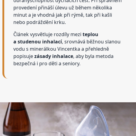
obranyschopnost dýchacích cest. Při správném
provedení přináší úlevu už během několika
minut a je vhodná jak při rýmě, tak při kašli
nebo podráždění krku.
Článek vysvětluje rozdíly mezi
teplou
a studenou inhalací
, srovnává běžnou slanou
vodu s minerálkou Vincentka a přehledně
popisuje
zásady inhalace
, aby byla metoda
bezpečná i pro děti a seniory.