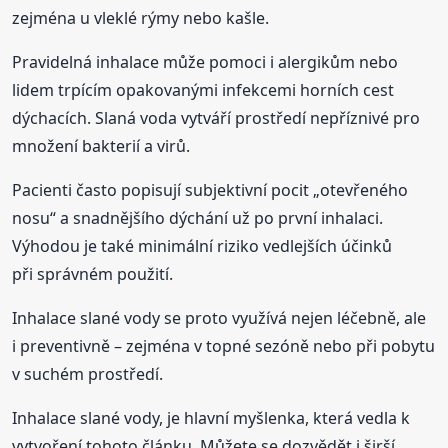
zejména u vleklé rýmy nebo kašle.
Pravidelná inhalace může pomoci i alergikům nebo
lidem trpícím opakovanými infekcemi horních cest
dýchacích. Slaná voda vytváří prostředí nepříznivé pro
množení bakterií a virů.
Pacienti často popisují subjektivní pocit „otevřeného
nosu“ a snadnějšího dýchání už po první inhalaci.
Výhodou je také minimální riziko vedlejších účinků
při správném použití.
Inhalace slané vody se proto využívá nejen léčebně, ale
i preventivně – zejména v topné sezóně nebo při pobytu
v suchém prostředí.
Inhalace slané vody, je hlavní myšlenka, která vedla k
vytvoření tohoto článku. Můžete se dozvědět i širší