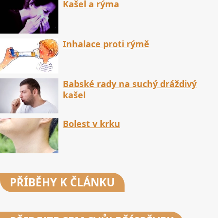
Kašel a rýma
Inhalace proti rýmě
Babské rady na suchý dráždivý
kašel
Bolest v krku
PŘÍBĚHY
K ČLÁNKU