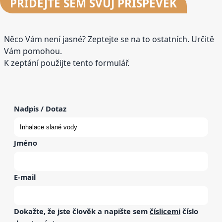
PŘIDEJTE
SEM SVŮJ PŘÍSPĚVEK
Něco Vám není jasné? Zeptejte se na to ostatních. Určitě
Vám pomohou.
K zeptání použijte tento formulář.
Nadpis / Dotaz
Jméno
E-mail
Dokažte, že jste člověk a napište sem
číslicemi
číslo