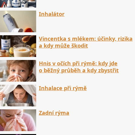
Inhalátor
Vincentka s mlékem: účinky, rizika
a kdy může škodit
Hnis v očích při rýmě: kdy jde
o běžný průběh a kdy zbystřit
Inhalace při rýmě
Zadní rýma