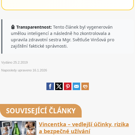
🤖 Transparentnost:
Tento článek byl vygenerován
umělou inteligencí a následně ho zkontrolovala a
upravila zdravotní sestra Mgr. Světluše Vinšová pro
zajištění faktické správnosti.
Vydáno
25.2.2019
Naposledy upraveno
16.1.2026
SOUVISEJÍCÍ ČLÁNKY
Vincentka – vedlejší účinky, rizika
a bezpečné užívání