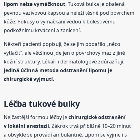
lipom nelze vymáčknout
. Tuková bulka je obalená
pevnou vazivovou kapsou a neleží těsně pod povrchem
kůže. Pokusy o vymačkání vedou k bolestivému
podkožnímu krvácení a zanícení.
Někteří pacienti popisují, že se jim podařilo „něco
vytlačit“, ale většinou jde jen o povrchový maz z jiné
kožní struktury. Lékaři i dermatologové zdůrazňují:
jediná účinná metoda odstranění lipomu je
chirurgické vyjmutí
.
Léčba tukové bulky
Nejčastější formou léčby je
chirurgické odstranění
v lokální anestezii
. Zákrok trvá přibližně 10–20 minut
a obvykle se provádí ambulantně. Lipom se vyjme i s