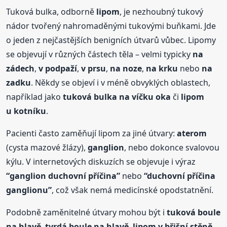
Tuková bulka, odborně
lipom
, je nezhoubný tukový
nádor tvořený nahromaděnými tukovými buňkami. Jde
o jeden z nejčastějších benigních útvarů vůbec. Lipomy
se objevují v různých částech těla – velmi typicky
na
zádech
,
v podpaží
,
v prsu
,
na noze
,
na krku
nebo
na
zadku
. Někdy se objeví i v méně obvyklých oblastech,
například jako
tuková bulka na víčku oka
či
lipom
u kotníku
.
Pacienti často zaměňují lipom za jiné útvary:
aterom
(cysta mazové žlázy),
ganglion
, nebo dokonce svalovou
kýlu. V internetových diskuzích se objevuje i výraz
“ganglion duchovní příčina”
nebo
“duchovní příčina
ganglionu”
, což však nemá medicínské opodstatnění.
Podobně zaměnitelné útvary mohou být i
tuková boule
na hlavě
,
tvrdá boule na hlavě
,
lipom v břišní stěně
,