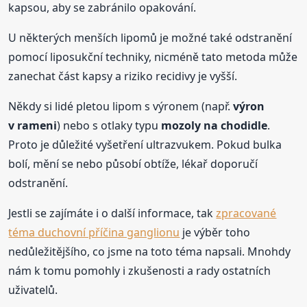
kapsou, aby se zabránilo opakování.
U některých menších lipomů je možné také odstranění
pomocí liposukční techniky, nicméně tato metoda může
zanechat část kapsy a riziko recidivy je vyšší.
Někdy si lidé pletou lipom s výronem (např.
výron
v rameni
) nebo s otlaky typu
mozoly na chodidle
.
Proto je důležité vyšetření ultrazvukem. Pokud bulka
bolí, mění se nebo působí obtíže, lékař doporučí
odstranění.
Jestli se zajímáte i o další informace, tak
zpracované
téma duchovní příčina ganglionu
je výběr toho
nedůležitějšího, co jsme na toto téma napsali. Mnohdy
nám k tomu pomohly i zkušenosti a rady ostatních
uživatelů.