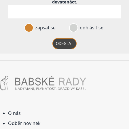
devatenáct
.
zapsat se
odhlásit se
ODESLAT
O nás
Odběr novinek