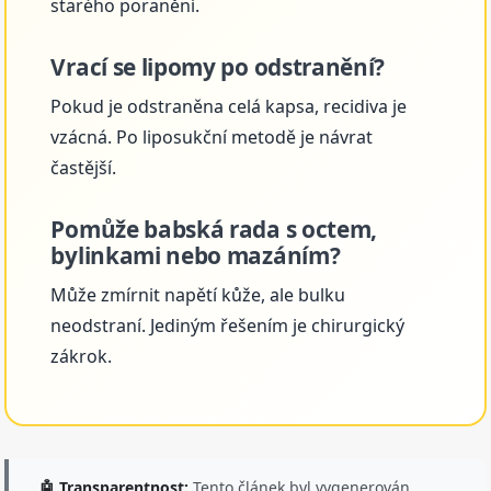
starého poranění.
Vrací se lipomy po odstranění?
Pokud je odstraněna celá kapsa, recidiva je
vzácná. Po liposukční metodě je návrat
častější.
Pomůže babská rada s octem,
bylinkami nebo mazáním?
Může zmírnit napětí kůže, ale bulku
neodstraní. Jediným řešením je chirurgický
zákrok.
🤖 Transparentnost:
Tento článek byl vygenerován