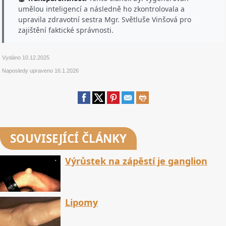
umělou inteligencí a následně ho zkontrolovala a
upravila zdravotní sestra Mgr. Světluše Vinšová pro
zajištění faktické správnosti.
Vydáno
10.12.2025
Naposledy upraveno
16.1.2026
SOUVISEJÍCÍ ČLÁNKY
Výrůstek na zápěstí je ganglion
Lipomy