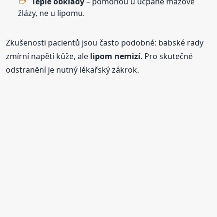
Teplé obklady
– pomohou u ucpané mazové
žlázy, ne u lipomu.
Zkušenosti pacientů jsou často podobné: babské rady
zmírní napětí kůže, ale
lipom nemizí
. Pro skutečné
odstranění je nutný lékařský zákrok.