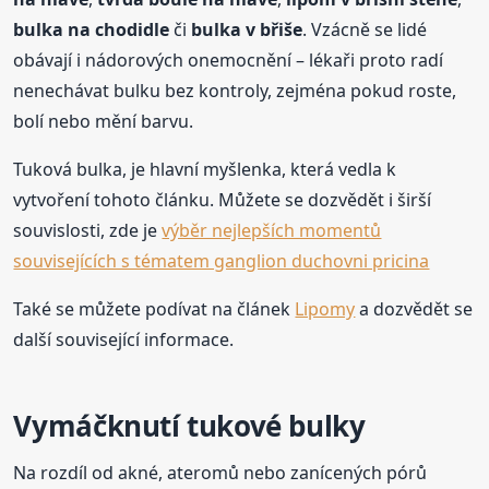
bulka na chodidle
či
bulka v břiše
. Vzácně se lidé
obávají i nádorových onemocnění – lékaři proto radí
nenechávat bulku bez kontroly, zejména pokud roste,
bolí nebo mění barvu.
Tuková bulka, je hlavní myšlenka, která vedla k
vytvoření tohoto článku. Můžete se dozvědět i širší
souvislosti, zde je
výběr nejlepších momentů
souvisejících s tématem ganglion duchovni pricina
Také se můžete podívat na článek
Lipomy
a dozvědět se
další související informace.
Vymáčknutí tukové bulky
Na rozdíl od akné, ateromů nebo zanícených pórů