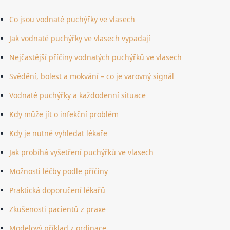
Co jsou vodnaté puchýřky ve vlasech
Jak vodnaté puchýřky ve vlasech vypadají
Nejčastější příčiny vodnatých puchýřků ve vlasech
Svědění, bolest a mokvání – co je varovný signál
Vodnaté puchýřky a každodenní situace
Kdy může jít o infekční problém
Kdy je nutné vyhledat lékaře
Jak probíhá vyšetření puchýřků ve vlasech
Možnosti léčby podle příčiny
Praktická doporučení lékařů
Zkušenosti pacientů z praxe
Modelový příklad z ordinace