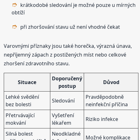
krátkodobé sledování je možné pouze u mírných
obtíží
při zhoršování stavu už není vhodné čekat
Varovnými příznaky jsou také horečka, výrazná únava,
nepříjemný zápach z postižených míst nebo celkové
zhoršení zdravotního stavu.
Doporučený
Situace
Důvod
postup
Lehké svědění
Pravděpodobně
Sledování
bez bolesti
neinfekční příčina
Přetrvávající
Vyšetření
Riziko infekce
mokvání
lékařem
Silná bolest
Neodkladné
Možné komplikace