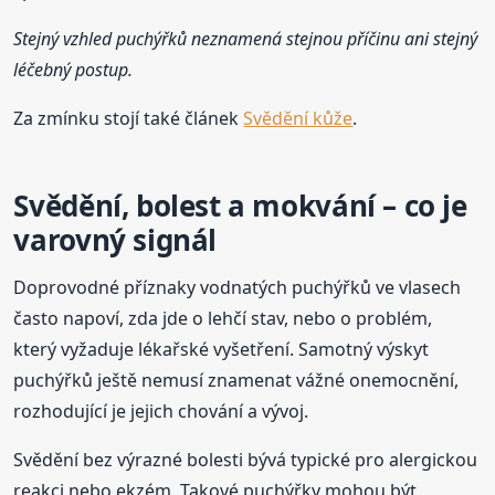
Stejný vzhled puchýřků neznamená stejnou příčinu ani stejný
léčebný postup.
Za zmínku stojí také článek
Svědění kůže
.
Svědění, bolest a mokvání – co je
varovný signál
Doprovodné příznaky vodnatých puchýřků ve vlasech
často napoví, zda jde o lehčí stav, nebo o problém,
který vyžaduje lékařské vyšetření. Samotný výskyt
puchýřků ještě nemusí znamenat vážné onemocnění,
rozhodující je jejich chování a vývoj.
Svědění bez výrazné bolesti bývá typické pro alergickou
reakci nebo ekzém. Takové puchýřky mohou být