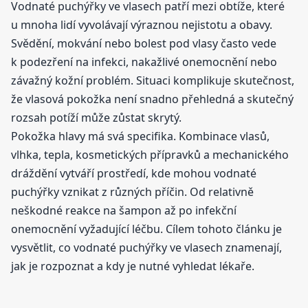
Vodnaté puchýřky ve vlasech patří mezi obtíže, které
u mnoha lidí vyvolávají výraznou nejistotu a obavy.
Svědění, mokvání nebo bolest pod vlasy často vede
k podezření na infekci, nakažlivé onemocnění nebo
závažný kožní problém. Situaci komplikuje skutečnost,
že vlasová pokožka není snadno přehledná a skutečný
rozsah potíží může zůstat skrytý.
Pokožka hlavy má svá specifika. Kombinace vlasů,
vlhka, tepla, kosmetických přípravků a mechanického
dráždění vytváří prostředí, kde mohou vodnaté
puchýřky vznikat z různých příčin. Od relativně
neškodné reakce na šampon až po infekční
onemocnění vyžadující léčbu. Cílem tohoto článku je
vysvětlit, co vodnaté puchýřky ve vlasech znamenají,
jak je rozpoznat a kdy je nutné vyhledat lékaře.