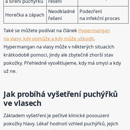
a šíření puchýřků
řešení
Neodkladné
Podezření
Horečka a zápach
řešení
na infekční proces
Také se můžete podívat na článek
Hypermangan
na vlasy: kdy pomůže a kdy může uškodit
.
Hypermangan na vlasy může v některých situacích
krátkodobě pomoci, jindy ale zbytečně zhorší stav
pokožky. Přehledně vysvětlujeme, kdy má smysl a kdy
už ne.
Jak probíhá vyšetření puchýřků
ve vlasech
Základem vyšetření je pečlivé klinické posouzení
pokožky hlavy. Lékař hodnotí vzhled puchýřků, jejich