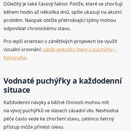
Důležitý je také časový faktor. Potíže, které se zhoršují
během hodin až několika dnů, spíše ukazují na akutní
problém. Naopak obtíže přetrvávající týdny mohou
odpovídat chronickému stavu.
Pro lepší orientaci v zánětlivých projevech lze využít
vizuální srovnání:
zánět pokožky hlavy s puchýřky –
fotografie
.
Vodnaté puchýřky a každodenní
situace
Každodenní návyky a běžné činnosti mohou mít
na vývoj puchýřků ve vlasech zásadní vliv. Nevhodná
péče často vede ke zhoršení stavu, zatímco šetrný
přístup může přinést úlevu.