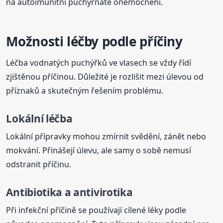
na autoimunitní puchýřnaté onemocnění.
Možnosti léčby podle příčiny
Léčba vodnatých puchýřků ve vlasech se vždy řídí
zjištěnou příčinou. Důležité je rozlišit mezi úlevou od
příznaků a skutečným řešením problému.
Lokální léčba
Lokální přípravky mohou zmírnit svědění, zánět nebo
mokvání. Přinášejí úlevu, ale samy o sobě nemusí
odstranit příčinu.
Antibiotika a antivirotika
Při infekční příčině se používají cílené léky podle