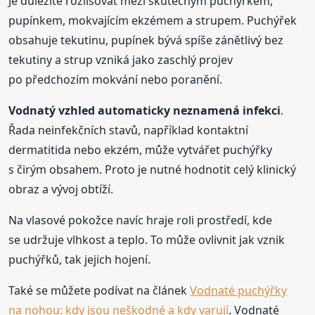
Je důležité rozlišovat mezi skutečným puchýřkem,
pupínkem, mokvajícím ekzémem a strupem. Puchýřek
obsahuje tekutinu, pupínek bývá spíše zánětlivý bez
tekutiny a strup vzniká jako zaschlý projev
po předchozím mokvání nebo poranění.
Vodnatý vzhled automaticky neznamená infekci
.
Řada neinfekčních stavů, například kontaktní
dermatitida nebo ekzém, může vytvářet puchýřky
s čirým obsahem. Proto je nutné hodnotit celý klinický
obraz a vývoj obtíží.
Na vlasové pokožce navíc hraje roli prostředí, kde
se udržuje vlhkost a teplo. To může ovlivnit jak vznik
puchýřků, tak jejich hojení.
Také se můžete podívat na článek
Vodnaté puchýřky
na nohou: kdy jsou neškodné a kdy varují
. Vodnaté