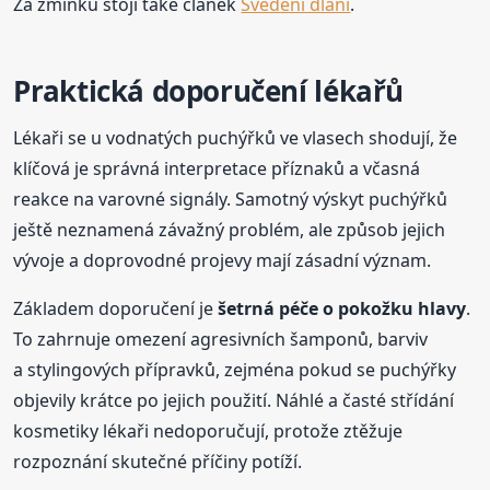
Za zmínku stojí také článek
Svědění dlaní
.
Praktická doporučení lékařů
Lékaři se u vodnatých puchýřků ve vlasech shodují, že
klíčová je správná interpretace příznaků a včasná
reakce na varovné signály. Samotný výskyt puchýřků
ještě neznamená závažný problém, ale způsob jejich
vývoje a doprovodné projevy mají zásadní význam.
Základem doporučení je
šetrná péče o pokožku hlavy
.
To zahrnuje omezení agresivních šamponů, barviv
a stylingových přípravků, zejména pokud se puchýřky
objevily krátce po jejich použití. Náhlé a časté střídání
kosmetiky lékaři nedoporučují, protože ztěžuje
rozpoznání skutečné příčiny potíží.