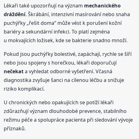
Lékaři také upozorňují na význam
mechanického
dráždění
. Škrábání, intenzivní masírování nebo snaha
puchýřky „řešit doma“ může vést k porušení kožní
bariéry a sekundární infekci. To platí zejména
u mokvajících ložisek, kde se bakterie snadno množí.
Pokud jsou puchýřky bolestivé, zapáchají, rychle se šíří
nebo jsou spojeny s horečkou, lékaři doporučují
nečekat
a vyhledat odborné vyšetření. Včasná
diagnostika zvyšuje šanci na cílenou léčbu a snižuje
riziko komplikací.
U chronických nebo opakujících se potíží lékaři
zdůrazňují význam dlouhodobé prevence, stabilního
režimu péče a spolupráce pacienta při sledování vývoje
příznaků.