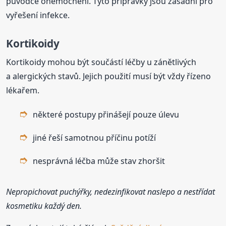
původce onemocnění. Tyto přípravky jsou zásadní pro
vyřešení infekce.
Kortikoidy
Kortikoidy mohou být součástí léčby u zánětlivých
a alergických stavů. Jejich použití musí být vždy řízeno
lékařem.
některé postupy přinášejí pouze úlevu
jiné řeší samotnou příčinu potíží
nesprávná léčba může stav zhoršit
Nepropichovat puchýřky, nedezinfikovat naslepo a nestřídat
kosmetiku každý den.