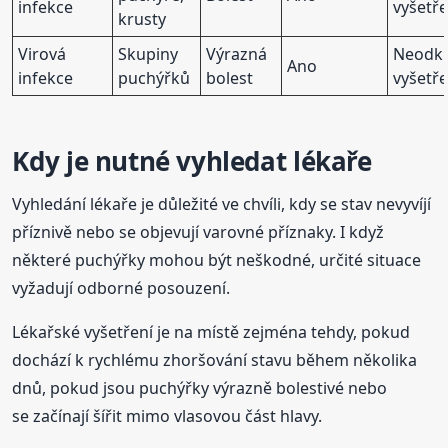
infekce
vyšetře
krusty
Virová
Skupiny
Výrazná
Neodk
Ano
infekce
puchýřků
bolest
vyšetře
Kdy je nutné vyhledat lékaře
Vyhledání lékaře je důležité ve chvíli, kdy se stav nevyvíjí
příznivě nebo se objevují varovné příznaky. I když
některé puchýřky mohou být neškodné, určité situace
vyžadují odborné posouzení.
Lékařské vyšetření je na místě zejména tehdy, pokud
dochází k rychlému zhoršování stavu během několika
dnů, pokud jsou puchýřky výrazně bolestivé nebo
se začínají šířit mimo vlasovou část hlavy.