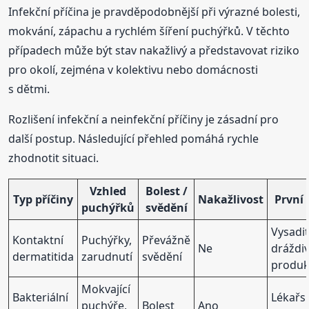
Infekční příčina je pravděpodobnější při výrazné bolesti,
mokvání, zápachu a rychlém šíření puchýřků. V těchto
případech může být stav nakažlivý a představovat riziko
pro okolí, zejména v kolektivu nebo domácnosti
s dětmi.
Rozlišení infekční a neinfekční příčiny je zásadní pro
další postup. Následující přehled pomáhá rychle
zhodnotit situaci.
Vzhled
Bolest /
Typ příčiny
Nakažlivost
První 
puchýřků
svědění
Vysadi
Kontaktní
Puchýřky,
Převážně
Ne
dráždi
dermatitida
zarudnutí
svědění
produk
Mokvající
Bakteriální
Lékařs
puchýře,
Bolest
Ano