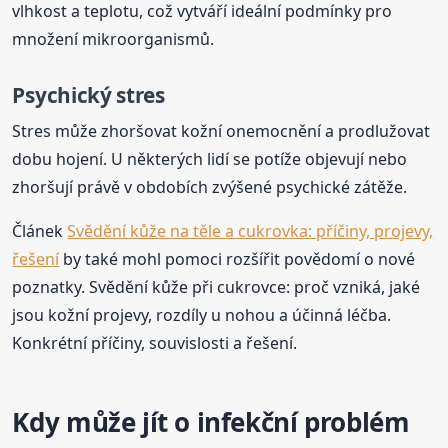
vlhkost a teplotu, což vytváří ideální podmínky pro
množení mikroorganismů.
Psychický stres
Stres může zhoršovat kožní onemocnění a prodlužovat
dobu hojení. U některých lidí se potíže objevují nebo
zhoršují právě v obdobích zvýšené psychické zátěže.
Článek
Svědění kůže na těle a cukrovka: příčiny, projevy,
řešení
by také mohl pomoci rozšířit povědomí o nové
poznatky. Svědění kůže při cukrovce: proč vzniká, jaké
jsou kožní projevy, rozdíly u nohou a účinná léčba.
Konkrétní příčiny, souvislosti a řešení.
Kdy může jít o infekční problém